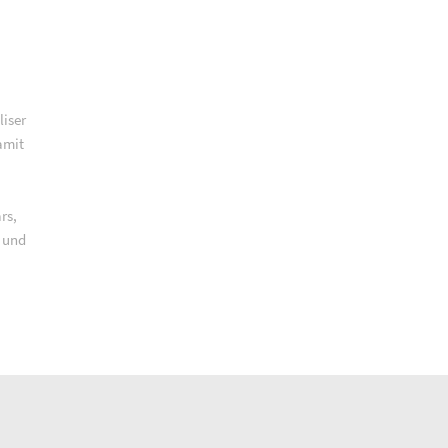
liser
amit
rs,
n und