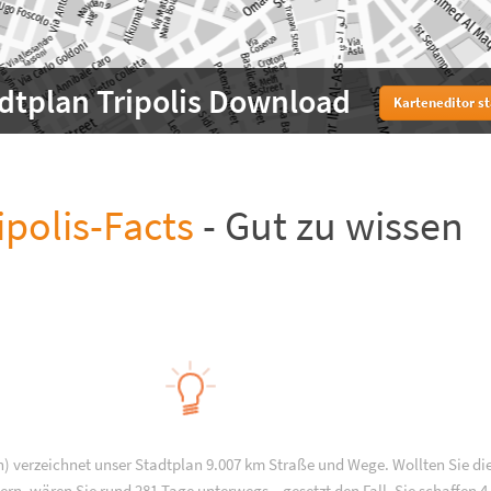
dtplan Tripolis Download
Karteneditor s
ipolis-Facts
- Gut zu wissen
en) verzeichnet unser Stadtplan 9.007 km Straße und Wege. Wollten Sie di
rn, wären Sie rund 281 Tage unterwegs – gesetzt den Fall, Sie schaffen 4