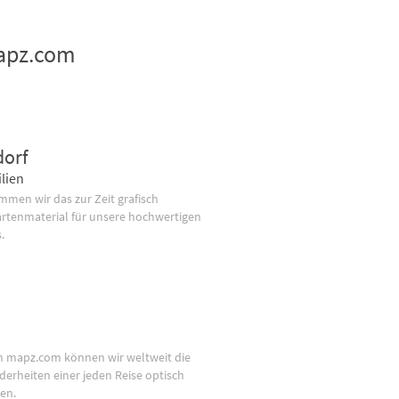
mapz.com
dorf
lien
men wir das zur Zeit grafisch
artenmaterial für unsere hochwertigen
.
n mapz.com können wir weltweit die
derheiten einer jeden Reise optisch
en.