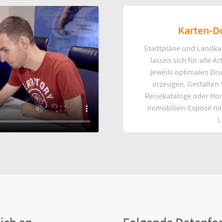
Karten-D
Stadtpläne und Landka
lassen sich für alle 
jeweils optimalen Dr
erzeugen. Gestalten
Reisekataloge oder Ho
Immobilien-Exposé mi
L