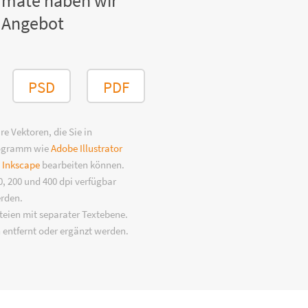
rmate haben wir
 Angebot
PSD
PDF
e Vektoren, die Sie in
rogramm wie
Adobe Illustrator
n
Inkscape
bearbeiten können.
, 200 und 400 dpi verfügbar
erden.
eien mit separater Textebene.
 entfernt oder ergänzt werden.