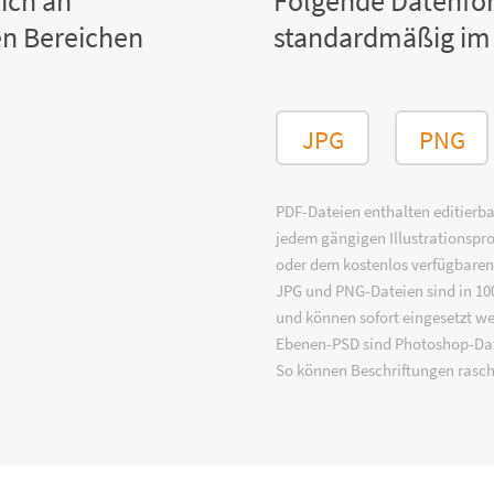
ich an
Folgende Datenfo
n Bereichen
standardmäßig im
JPG
PNG
PDF-Dateien enthalten editierbar
jedem gängigen Illustrationsp
oder dem kostenlos verfügbare
JPG und PNG-Dateien sind in 100
und können sofort eingesetzt w
Ebenen-PSD sind Photoshop-Dat
So können Beschriftungen rasch