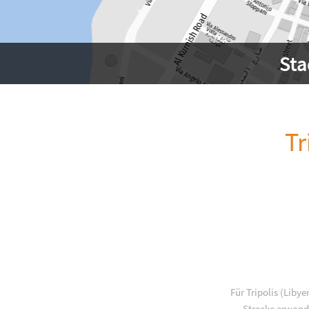
Sta
Tr
Für Tripolis (Liby
Strecke erwande