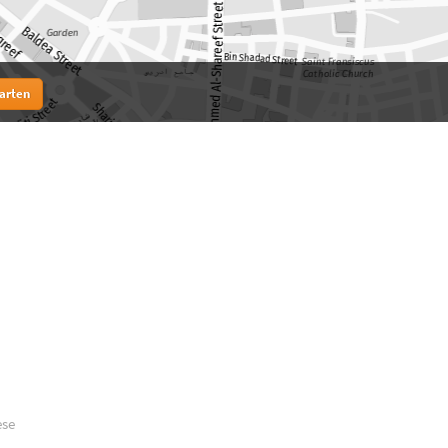
tarten
ese