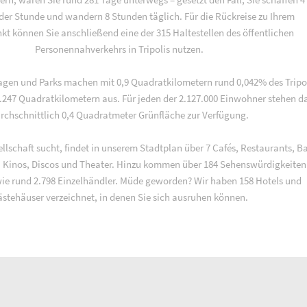
 der Stunde und wandern 8 Stunden täglich. Für die Rückreise zu Ihrem
t können Sie anschließend eine der 315 Haltestellen des öffentlichen
Personennahverkehrs in Tripolis nutzen.
agen und Parks machen mit 0,9 Quadratkilometern rund 0,042% des Tripo
.247 Quadratkilometern aus. Für jeden der 2.127.000 Einwohner stehen d
rchschnittlich 0,4 Quadratmeter Grünfläche zur Verfügung.
ellschaft sucht, findet in unserem Stadtplan über 7 Cafés, Restaurants, Ba
n, Kinos, Discos und Theater. Hinzu kommen über 184 Sehenswürdigkeite
e rund 2.798 Einzelhändler. Müde geworden? Wir haben 158 Hotels und
stehäuser verzeichnet, in denen Sie sich ausruhen können.