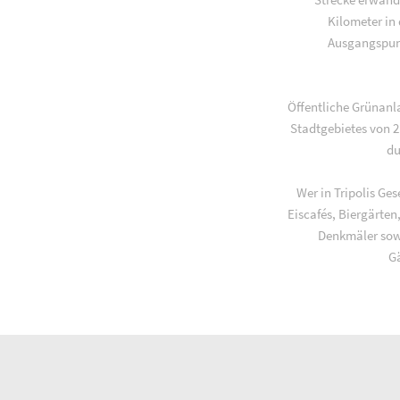
Kilometer in
Ausgangspunk
Öffentliche Grünanl
Stadtgebietes von 2
du
Wer in Tripolis Ges
Eiscafés, Biergärte
Denkmäler sowi
Gä