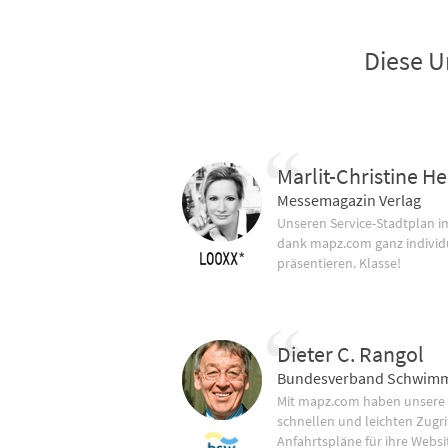
Diese U
Marlit-Christine He
Messemagazin Verlag
Unseren Service-Stadtplan 
dank mapz.com ganz individ
präsentieren. Klasse!
Dieter C. Rangol
Bundesverband Schwimm
Mit mapz.com haben unsere
schnellen und leichten Zugrif
Anfahrtspläne für ihre Websi