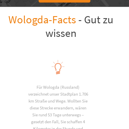
Wologda-Facts
- Gut zu
wissen
Für Wologda (Russland)
verzeichnet unser Stadtplan 1.706
km Straße und Wege. Wollten Sie
diese Strecke erwandern, wären
Sie rund 53 Tage unterwegs –
gesetzt den Fall, Sie schaffen 4
Kilometer in der Stunde und