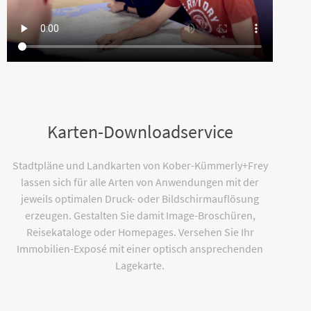
Karten-Downloadservice
Stadtpläne und Landkarten von Kober-Kümmerly+Frey
lassen sich für alle Arten von Anwendungen mit der
jeweils optimalen Druck- oder Bildschirmauflösung
erzeugen. Gestalten Sie damit Image-Broschüren,
Reisekataloge oder Homepages. Versehen Sie Ihr
Immobilien-Exposé mit einer optisch ansprechenden
Lagekarte.