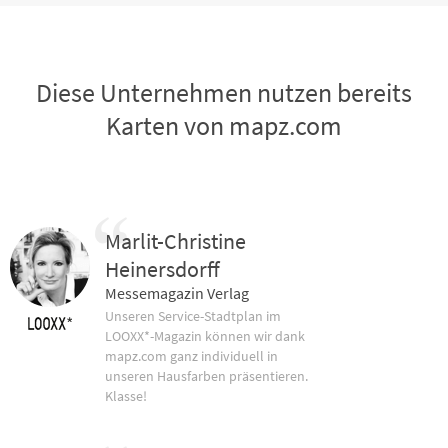
Diese Unternehmen nutzen bereits
Karten von mapz.com
Marlit-Christine
Heinersdorff
Messemagazin Verlag
Unseren Service-Stadtplan im
LOOXX*-Magazin können wir dank
mapz.com ganz individuell in
unseren Hausfarben präsentieren.
Klasse!