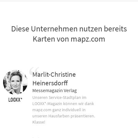
Diese Unternehmen nutzen bereits
Karten von mapz.com
Marlit-Christine
Heinersdorff
Messemagazin Verlag
Unseren Service-Stadtplan im
LOOXX*-Magazin können wir dank
mapz.com ganz individuell in
unseren Hausfarben präsentieren.
Klasse!