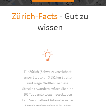
Zürich-Facts
- Gut zu
wissen
Für Zürich (Schweiz) verzeichnet
unser Stadtplan 3.351 km Straße
und Wege. Wollten Sie diese
Strecke erwandern, wären Sie rund
105 Tage unterwegs – gesetzt den
Fall, Sie schaffen 4 Kilometer in der
Stunde und wandern 8 Stunden