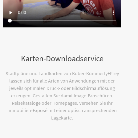
Karten-Downloadservice
Stadtpläne und Landkarten von Kober-Kümmerly+Frey
lassen sich für alle Arten von Anwendungen mit der
jeweils optimalen Druck- oder Bildschirmauflösung
erzeugen. Gestalten Sie damit Image-Broschüren,
Reisekataloge oder Homepages. Versehen Sie Ihr
Immobilien-Exposé mit einer optisch ansprechenden
Lagekarte.