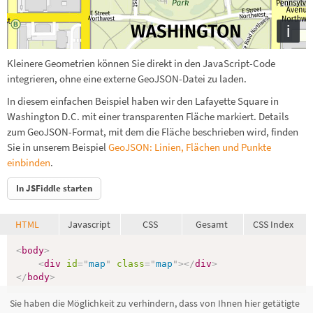
i
Kleinere Geometrien können Sie direkt in den JavaScript-Code
integrieren, ohne eine externe GeoJSON-Datei zu laden.
In diesem einfachen Beispiel haben wir den Lafayette Square in
Washington D.C. mit einer transparenten Fläche markiert. Details
zum GeoJSON-Format, mit dem die Fläche beschrieben wird, finden
Sie in unserem Beispiel
GeoJSON: Linien, Flächen und Punkte
einbinden
.
In JSFiddle starten
HTML
Javascript
CSS
Gesamt
CSS Index
<
body
>
<
div
id
=
"
map
"
class
=
"
map
"
>
</
div
>
</
body
>