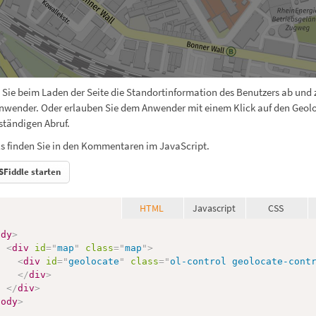
 Sie beim Laden der Seite die Standortinformation des Benutzers ab und z
nwender. Oder erlauben Sie dem Anwender mit einem Klick auf den Geol
ständigen Abruf.
ls finden Sie in den Kommentaren im JavaScript.
SFiddle starten
HTML
Javascript
CSS
ody
>
<
div
id
=
"
map
"
class
=
"
map
"
>
<
div
id
=
"
geolocate
"
class
=
"
ol-control geolocate-cont
</
div
>
</
div
>
body
>