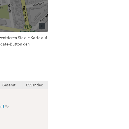
i
entrieren Sie die Karte auf
ocate-Button den
Gesamt
CSS Index
rol
"
>