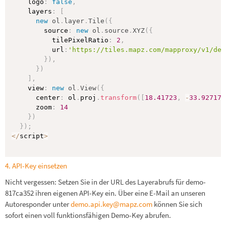
    logo
:
false
,
    layers
:
[
new
ol
.
layer
.
Tile
(
{
        source
:
new
ol
.
source
.
XYZ
(
{
          tilePixelRatio
:
2
,
          url
:
'https://tiles.mapz.com/mapproxy/v1/dem
}
)
,
}
)
]
,
    view
:
new
ol
.
View
(
{
      center
:
 ol
.
proj
.
transform
(
[
18.41723
,
-
33.92717
]
      zoom
:
14
}
)
}
)
;
<
/
script
>
4. API-Key einsetzen
Nicht vergessen: Setzen Sie in der URL des Layerabrufs für demo-
817ca352 ihren eigenen API-Key ein. Über eine E-Mail an unseren
Autoresponder unter
demo.api.key@mapz.com
können Sie sich
sofort einen voll funktionsfähigen Demo-Key abrufen.