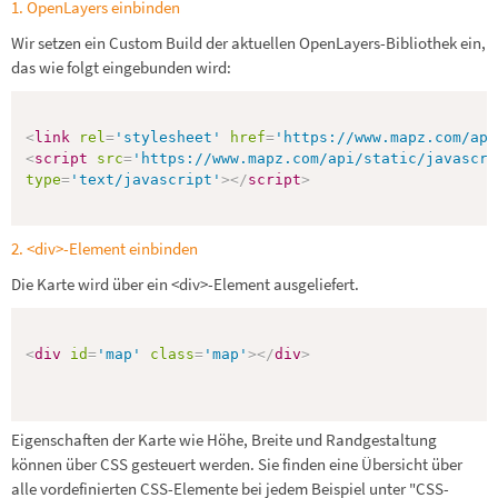
1. OpenLayers einbinden
Wir setzen ein Custom Build der aktuellen OpenLayers-Bibliothek ein,
das wie folgt eingebunden wird:
<
link
rel
=
'stylesheet'
href
=
'https://www.mapz.com/api
<
script
src
=
'https://www.mapz.com/api/static/javascri
type
=
'text/javascript'
>
</
script
>
2. <div>-Element einbinden
Die Karte wird über ein <div>-Element ausgeliefert.
<
div
id
=
'map'
class
=
'map'
>
</
div
>
Eigenschaften der Karte wie Höhe, Breite und Randgestaltung
können über CSS gesteuert werden. Sie finden eine Übersicht über
alle vordefinierten CSS-Elemente bei jedem Beispiel unter "CSS-