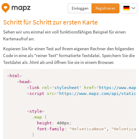
Einloggen
Registrieren
Schritt für Schritt zur ersten Karte
Sehen wir uns einmal ein voll funktionsfähiges Beispiel für einen
Kartenaufruf an.
Kopieren Sie für einen Test auf Ihrem eigenen Rechner den folgenden
Code in eine als "reiner Text" formatierte Textdatei. Speichern Sie die
Textdatei als .html ab und öffnen Sie sie in einem Browser.
<
html
>
<
head
>
<
link
rel
=
'stylesheet'
href
=
'https://www.mapz
<
script
src
=
'https://www.mapz.com/api/static/
<
style
>
.map 
{
height
:
 400px
;
font-family
:
"HelveticaNeue"
, 
"Helvetica"
}