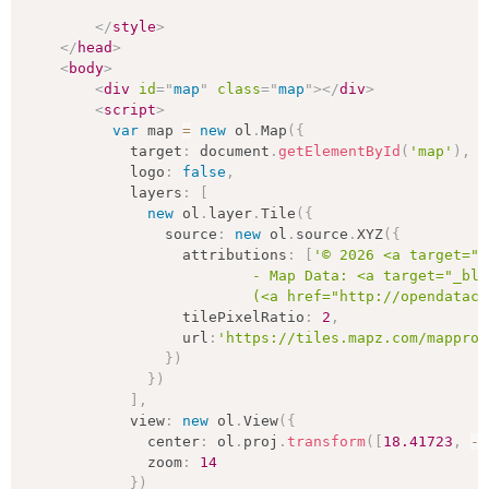
</
style
>
</
head
>
<
body
>
<
div
id
=
"
map
"
class
=
"
map
"
>
</
div
>
<
script
>
var
 map 
=
new
ol
.
Map
(
{
            target
:
 document
.
getElementById
(
'map'
)
,
            logo
:
false
,
            layers
:
[
new
ol
.
layer
.
Tile
(
{
              	source
:
new
ol
.
source
.
XYZ
(
{
                  attributions
:
[
'© 2026 <a target="_
                          - Map Data: <a target="_bla
                          (<a href="http://opendataco
                  tilePixelRatio
:
2
,
                  url
:
'https://tiles.mapz.com/mapprox
}
)
}
)
]
,
            view
:
new
ol
.
View
(
{
              center
:
 ol
.
proj
.
transform
(
[
18.41723
,
-
3
              zoom
:
14
}
)