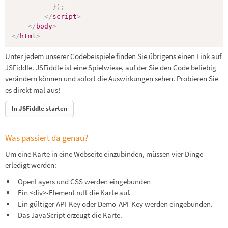
}
)
;
</
script
>
</
body
>
</
html
>
Unter jedem unserer Codebeispiele finden Sie übrigens einen Link auf
JSFiddle. JSFiddle ist eine Spielwiese, auf der Sie den Code beliebig
verändern können und sofort die Auswirkungen sehen. Probieren Sie
es direkt mal aus!
In JSFiddle starten
Was passiert da genau?
Um eine Karte in eine Webseite einzubinden, müssen vier Dinge
erledigt werden:
OpenLayers und CSS werden eingebunden
Ein <div>-Element ruft die Karte auf.
Ein gültiger API-Key oder Demo-API-Key werden eingebunden.
Das JavaScript erzeugt die Karte.