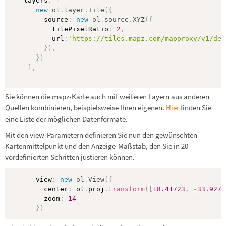
   layers
:
[
new
ol
.
layer
.
Tile
(
{
        source
:
new
ol
.
source
.
XYZ
(
{
          tilePixelRatio
:
2
,
          url
:
'https://tiles.mapz.com/mapproxy/v1/dem
}
)
,
}
)
]
,
Sie können die mapz-Karte auch mit weiteren Layern aus anderen
Quellen kombinieren, beispielsweise Ihren eigenen.
Hier
finden Sie
eine Liste der möglichen Datenformate.
Mit den view-Parametern definieren Sie nun den gewünschten
Kartenmittelpunkt und den Anzeige-Maßstab, den Sie in 20
vordefinierten Schritten justieren können.
      view
:
new
ol
.
View
(
{
        center
:
 ol
.
proj
.
transform
(
[
18.41723
,
-
33.9271
        zoom
:
14
}
)