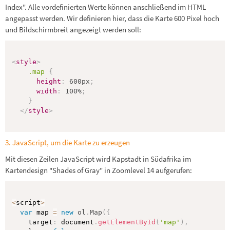
Index". Alle vordefinierten Werte können anschließend im HTML
angepasst werden. Wir definieren hier, dass die Karte 600 Pixel hoch
und Bildschirmbreit angezeigt werden soll:
<
style
>
.map 
{
height
:
 600px
;
width
:
 100%
;
}
</
style
>
3. JavaScript, um die Karte zu erzeugen
Mit diesen Zeilen JavaScript wird Kapstadt in Südafrika im
Kartendesign "Shades of Gray" in Zoomlevel 14 aufgerufen:
<
script
>
var
 map 
=
new
ol
.
Map
(
{
    target
:
 document
.
getElementById
(
'map'
)
,